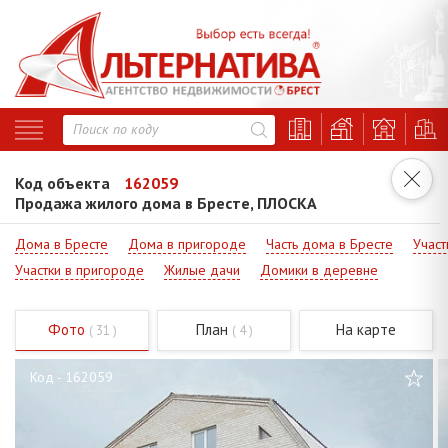
Код объекта
162059
Продажа жилого дома в Бресте, ПЛОСКА
Дома в Бресте
Дома в пригороде
Часть дома в Бресте
Участ
Участки в пригороде
Жилые дачи
Домики в деревне
Фото
План
На карте
( 31 )
( 4 )
Код - 162059