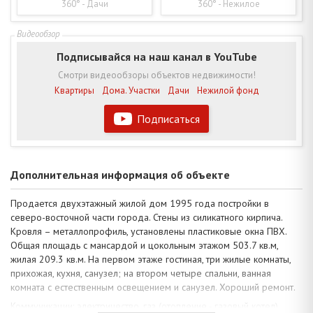
360° - Дачи
360° - Нежилое
Подписывайся на наш канал в YouTube
Смотри видеообзоры объектов недвижимости!
Квартиры
Дома. Участки
Дачи
Нежилой фонд
Подписаться
Дополнительная информация об объекте
Продается двухэтажный жилой дом 1995 года постройки в
северо-восточной части города. Стены из силикатного кирпича.
Кровля – металлопрофиль, установлены пластиковые окна ПВХ.
Общая площадь с мансардой и цокольным этажом 503.7 кв.м,
жилая 209.3 кв.м. На первом этаже гостиная, три жилые комнаты,
прихожая, кухня, санузел; на втором четыре спальни, ванная
комната с естественным освещением и санузел. Хороший ремонт.
Коммуникации: электричество, газ (отопление - газовый котел),