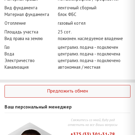
Вид фундамента
ленточный сборный
Материал фундамента
блок ФБС
Отопление
газовый котел
Площадь участка
25 сот.
Вид права на землю
пожизнен. наследуемое владение
Газ
централиз. подача - подключен
Вода
централиз. подача - подключена
Электричество
централиз. подача - подключено
Канализация
автономная / местная
Предложить обмен
Ваш персональный менеджер
Свяжитесь со мной, буду рад
ответить на все Ваши вопросы
+375 (33) 301-31-78