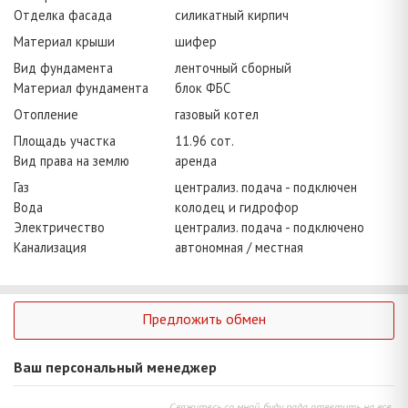
Отделка фасада
силикатный кирпич
Материал крыши
шифер
Вид фундамента
ленточный сборный
Материал фундамента
блок ФБС
Отопление
газовый котел
Площадь участка
11.96 сот.
Вид права на землю
аренда
Газ
централиз. подача - подключен
Вода
колодец и гидрофор
Электричество
централиз. подача - подключено
Канализация
автономная / местная
Предложить обмен
Ваш персональный менеджер
Свяжитесь со мной, буду рада ответить на все