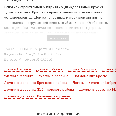
Основной строительный материал - оцилиндрованный брус из
пущанского леса. Крыша с выразительными изломами, кровля -
металлочерепица. Дом из природных материалов органично
вписывается в окружающий живописный ландшафт. Особенность
такого дизайна - максимальное сохранение красоты дерева.
Интерьер - в стиле "кантри", при оформлении использованы
натуральные отделочные материалы. Общая площадь 221.4 кв.м.,
читать далее
жилая 81.1 кв.м. Рациональная планировка: на первом этаже -
гостиная с выходом на террасу, кухня, жилая комната, подсобные и
ЗАО «АЛЬТЕРНАТИВА Брест». УНП 291427570
сантехнические помещения, - все удобно расположено вокруг
Лицензия № 02240/303 от 02.02.2016г.
холла; в мансардном - просторное жилое помещение, санузел и
Договор № 416/1 от 31.03.2016
кладовые.
Дома в Жабинке
Дома в Кобрине
Дома в Малорите
Дома в 
Коммуникации: электричество, газ (отопление - газовый котел),
Участки в Жабинке
Участки в Кобрине
Полдома вне Бресте
водоснабжение - скважина и гидрофор, канализация - местная.
Домики в деревнях Брестского района
Домики в деревнях Кобри
Приусадебный земельный участок площадью 0.1500 га огорожен
по периметру. Транспортное сообщение: рейсовые автобусы, ж/д
Домики в деревнях Жабинковского района
Домики в деревнях Ма
станция. Равенство цены и качества!
Домики в деревнях Каменецкого района
ПОХОЖИЕ ПРЕДЛОЖЕНИЯ