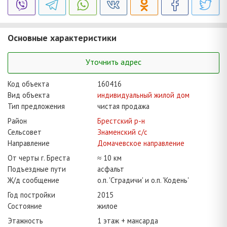
Основные характеристики
Уточнить адрес
Код объекта
160416
Вид объекта
индивидуальный жилой дом
Тип предложения
чистая продажа
Район
Брестский р-н
Сельсовет
Знаменский с/с
Направление
Домачевское направление
От черты г. Бреста
≈ 10 км
Подъездные пути
асфальт
Ж/д сообщение
о.п. 'Страдичи' и о.п. 'Кодень'
Год постройки
2015
Состояние
жилое
Этажность
1 этаж + мансарда