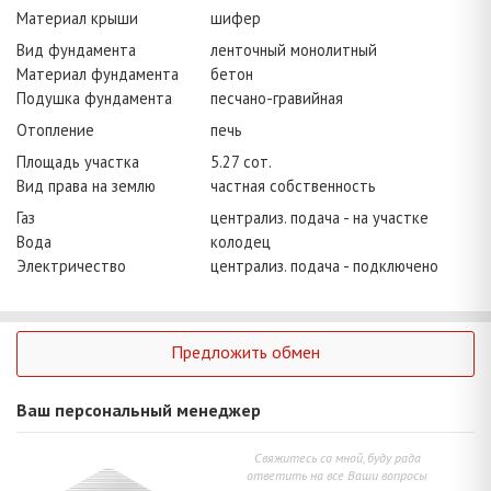
Материал крыши
шифер
Вид фундамента
ленточный монолитный
Материал фундамента
бетон
Подушка фундамента
песчано-гравийная
Отопление
печь
Площадь участка
5.27 сот.
Вид права на землю
частная собственность
Газ
централиз. подача - на участке
Вода
колодец
Электричество
централиз. подача - подключено
Предложить обмен
Ваш персональный менеджер
Свяжитесь со мной, буду рада
ответить на все Ваши вопросы