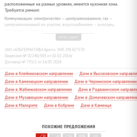
расположенные на разных уровнях, имеется кухонная зона.
Требуется ремонт.
Коммуникации: электричество – централизованное, газ –
централизованный на участке, водоснабжение – колодец,
отопление – печное.
читать далее
Земельный участок площадью 0,0527 га огорожен забором из
сетки рабицы. На территории имеются хозяйственные постройки:
ЗАО «АЛЬТЕРНАТИВА Брест». УНП 291427570
сарай, уборная. Садоводческое товарищество находится в районе
Лицензия № 02240/303 от 02.02.2016г.
деревни Малые Косичи, поблизости проходит автомагистраль М-1,
Договор № 755/1 от 16.05.2026
северное полукольцо и железная дорога. Рядом имеется
большое озеро с организованной закрытой зоной для купания и
Дачи в Клейниковском направлении
Дачи в Высоковском направл
культурного отдыха.
Дачи в Каменецком направлении
Дачи в Чернинском направлении
Звоните, чтобы согласовать просмотр объекта!
Дачи в Жабинковском направлении
Дачи в Радваничском направл
Дачи в Мухавецком направлении
Дачи в Домачевском направлен
Дачи в Малорите
Дачи в Кобрине
Дачи в Каменце
ПОХОЖИЕ ПРЕДЛОЖЕНИЯ