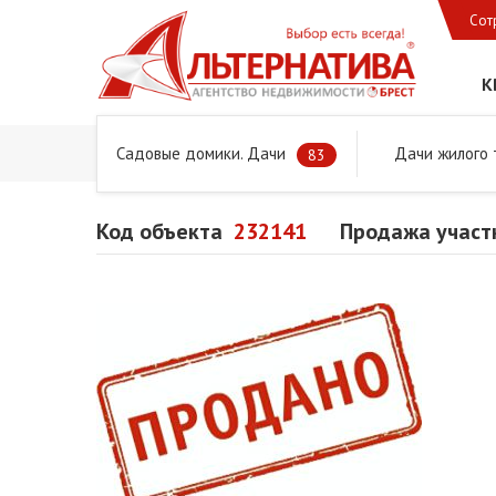
Сот
К
Садовые домики. Дачи
Дачи жилого 
Главная
Предложения
Дачи, садовые домики и учас
83
Код объекта
232141
Продажа участ