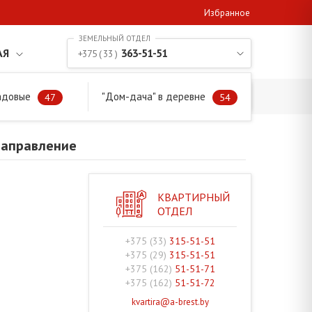
Избранное
АЯ
363-51-51
+375 ( 33 )
адовые
"Дом-дача" в деревне
аправление
47
54
направление
КВАРТИРНЫЙ
ОТДЕЛ
+375 (33)
315-51-51
+375 (29)
315-51-51
+375 (162)
51-51-71
+375 (162)
51-51-72
kvartira@a-brest.by