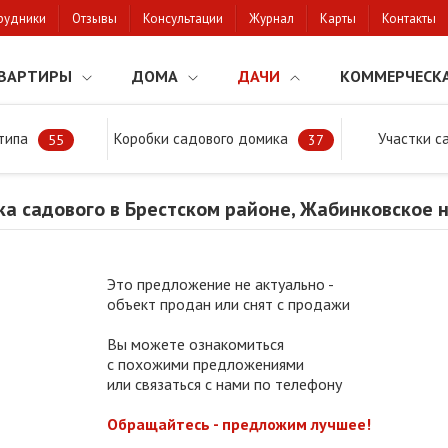
рудники
Отзывы
Консультации
Журнал
Карты
Контакты
ВАРТИРЫ
ДОМА
ДАЧИ
КОММЕРЧЕСК
типа
Коробки садового домика
Участки с
тки
Продажа участка садового в Брестском районе, Жабинковское н
55
37
ка садового в Брестском районе, Жабинковское 
Это предложение не актуально -
объект продан или снят с продажи
Вы можете ознакомиться
с похожими предложениями
или связаться с нами по телефону
Обращайтесь - предложим лучшее!