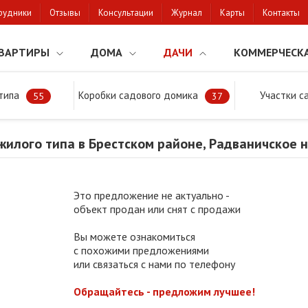
рудники
Отзывы
Консультации
Журнал
Карты
Контакты
ВАРТИРЫ
ДОМА
ДАЧИ
КОММЕРЧЕСК
типа
Коробки садового домика
Участки с
тки
Продажа дачи жилого типа в Брестском районе, Радваничское н
55
37
жилого типа в Брестском районе, Радваничское 
Это предложение не актуально -
объект продан или снят с продажи
Вы можете ознакомиться
с похожими предложениями
или связаться с нами по телефону
Обращайтесь - предложим лучшее!