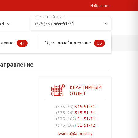
Избранное
АЯ
363-51-51
+375 ( 33 )
адовые
"Дом-дача" в деревне
аправление
47
55
направление
КВАРТИРНЫЙ
ОТДЕЛ
+375 (33)
315-51-51
+375 (29)
315-51-51
+375 (162)
51-51-71
+375 (162)
51-51-72
kvartira@a-brest.by