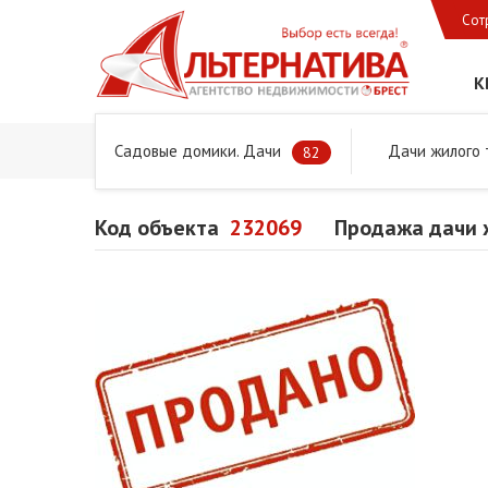
Сот
К
Садовые домики. Дачи
Дачи жилого 
Главная
Предложения
Дачи, садовые домики и учас
82
Код объекта
232069
Продажа дачи 