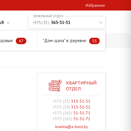
Избранное
АЯ
363-51-51
+375 ( 33 )
адовые
"Дом-дача" в деревне
47
55
КВАРТИРНЫЙ
ОТДЕЛ
+375 (33)
315-51-51
+375 (29)
315-51-51
+375 (162)
51-51-71
+375 (162)
51-51-72
kvartira@a-brest.by