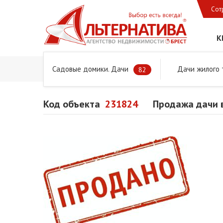
Сот
К
Садовые домики. Дачи
Дачи жилого 
Главная
Предложения
Дачи, садовые домики и учас
82
Код объекта
231824
Продажа дачи 