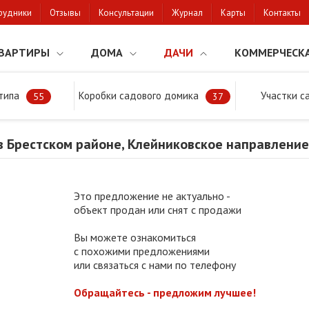
рудники
Отзывы
Консультации
Журнал
Карты
Контакты
ВАРТИРЫ
ДОМА
ДАЧИ
КОММЕРЧЕСК
типа
Коробки садового домика
Участки с
тки
Продажа дачи в Брестском районе, Клейниковское направление
55
37
в Брестском районе, Клейниковское направление
Это предложение не актуально -
объект продан или снят с продажи
Вы можете ознакомиться
с похожими предложениями
или связаться с нами по телефону
Обращайтесь - предложим лучшее!