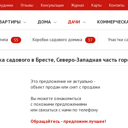
рудники
Отзывы
Консультации
Журнал
Карты
Контакты
ВАРТИРЫ
ДОМА
ДАЧИ
КОММЕРЧЕСК
типа
Коробки садового домика
Участки с
тки
Продажа участка садового в Бресте, Северо-Западная часть гор
55
37
а садового в Бресте, Северо-Западная часть го
Это предложение не актуально -
объект продан или снят с продажи
Вы можете ознакомиться
с похожими предложениями
или связаться с нами по телефону
Обращайтесь - предложим лучшее!