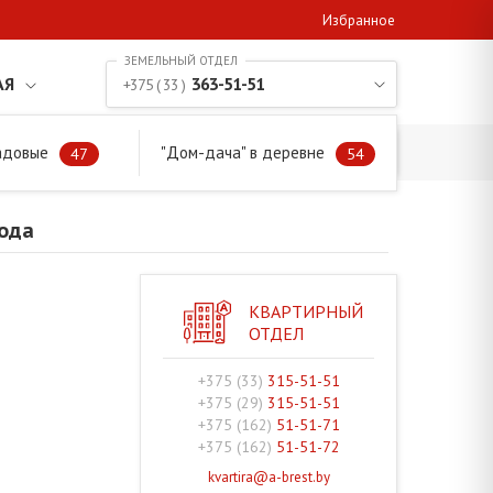
Избранное
АЯ
363-51-51
+375 ( 33 )
адовые
"Дом-дача" в деревне
ода
47
54
рода
КВАРТИРНЫЙ
ОТДЕЛ
+375 (33)
315-51-51
+375 (29)
315-51-51
+375 (162)
51-51-71
+375 (162)
51-51-72
kvartira@a-brest.by