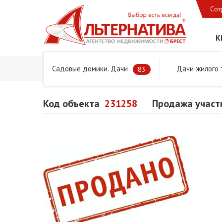
Сот
К
Садовые домики. Дачи
Дачи жилого 
Главная
Предложения
Дачи, садовые домики и учас
83
Код объекта
231258
Продажа участк