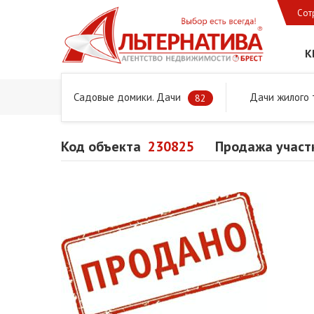
Сот
К
Садовые домики. Дачи
Дачи жилого 
Главная
Предложения
Дачи, садовые домики и учас
82
Код объекта
230825
Продажа участк