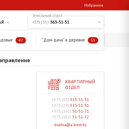
Избранное
АЯ
363-51-51
+375 ( 33 )
адовые
"Дом-дача" в деревне
аправление
47
53
направление
КВАРТИРНЫЙ
ОТДЕЛ
+375 (33)
315-51-51
+375 (29)
315-51-51
+375 (162)
51-51-71
+375 (162)
51-51-72
kvartira@a-brest.by