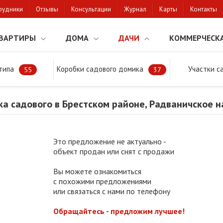
рудники
Отзывы
Консультации
Журнал
Карты
Контакты
ВАРТИРЫ
ДОМА
ДАЧИ
КОММЕРЧЕСК
типа
Коробки садового домика
Участки с
тки
Продажа участка садового в Брестском районе, Радваничское н
55
37
а садового в Брестском районе, Радваничское 
Это предложение не актуально -
объект продан или снят с продажи
Вы можете ознакомиться
с похожими предложениями
или связаться с нами по телефону
Обращайтесь - предложим лучшее!