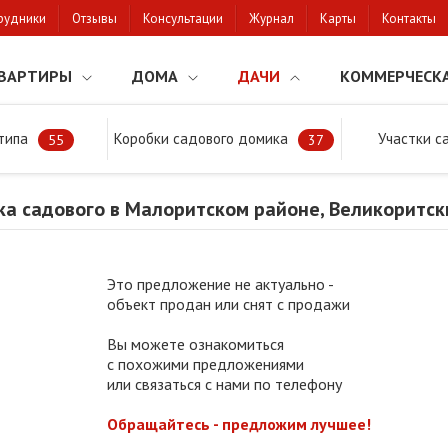
рудники
Отзывы
Консультации
Журнал
Карты
Контакты
ВАРТИРЫ
ДОМА
ДАЧИ
КОММЕРЧЕСК
типа
Коробки садового домика
Участки с
тки
Продажа участка садового в Малоритском районе, Великоритский
55
37
а садового в Малоритском районе, Великоритск
Это предложение не актуально -
объект продан или снят с продажи
Вы можете ознакомиться
с похожими предложениями
или связаться с нами по телефону
Обращайтесь - предложим лучшее!