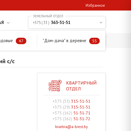
Избранное
АЯ
363-51-51
+375 ( 33 )
адовые
"Дом-дача" в деревне
 с/с
47
55
ий с/с
КВАРТИРНЫЙ
ОТДЕЛ
+375 (33)
315-51-51
+375 (29)
315-51-51
+375 (162)
51-51-71
+375 (162)
51-51-72
kvartira@a-brest.by