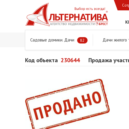
Сот
К
Садовые домики. Дачи
Дачи жилого 
Главная
Предложения
Дачи, садовые домики и учас
82
Код объекта
230644
Продажа участк