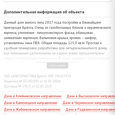
Дополнительная информация об объекте
Дачный дом жилого типа 2017 года постройки в ближайшем
пригороде Бреста. Стены из газобетонных блоков и керамического
кирпича, утепление - пенополистирол, фасад облицован
силикатным кирпичом. Вальмовая крыша, кровля – шифер,
установлены окна ПВХ. Общая площадь 125,0 кв.м. Простая и
удобная планировка разработана для четырехкомнатного дома,
все помещения расположены на одном этаже, предусмотрены
общие и технические помещения. В доме частично сделан ремонт,
установлена необходимая сантехника.
читать далее
Коммуникации: электричество, газ (отопление - газовый котел), –
централизованные, водоснабжение - скважина и гидрофор,
ЗАО «АЛЬТЕРНАТИВА Брест». УНП 291427570
канализация - автономная. Телефонизация, интернет.
Лицензия № 02240/303 от 02.02.2016г.
Договор № 591/1 от 02.03.2023
Земельный участок площадью 0,0392 га огорожен по периметру,
со стороны улицы – забор из металлопрофиля. Территория
Дачи в Клейниковском направлении
Дачи в Высоковском направл
находится в стадии благоустройства. До асфальтированной дороги
Дачи в Каменецком направлении
Дачи в Чернинском направлении
700 м. В садоводческом товариществе ведется современная
жилая застройка. Плюсом является близость городской
Дачи в Жабинковском направлении
Дачи в Радваничском направл
инфраструктуры, налажено транспортное сообщение.