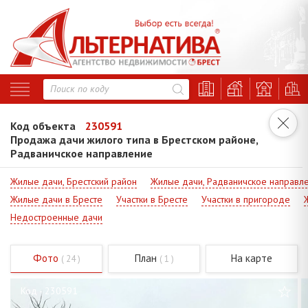
Код объекта
230591
Продажа дачи жилого типа в Брестском районе,
Радваничское направление
Жилые дачи, Брестский район
Жилые дачи, Радваничское направл
Жилые дачи в Бресте
Участки в Бресте
Участки в пригороде
Недостроенные дачи
Фото
План
На карте
( 24 )
( 1 )
Код - 230591