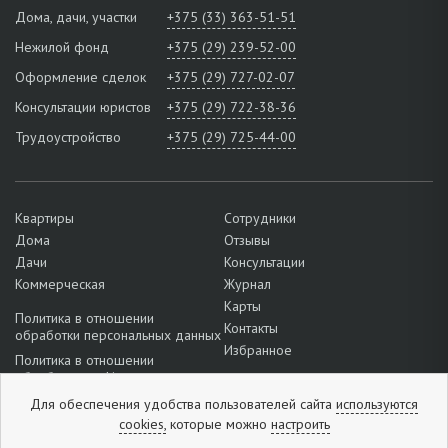
Дома, дачи, участки
+375 (33) 363-51-51
Нежилой фонд
+375 (29) 239-52-00
Оформление сделок
+375 (29) 727-02-07
Консультации юристов
+375 (29) 722-38-36
Трудоустройство
+375 (29) 725-44-00
Квартиры
Сотрудники
Дома
Отзывы
Дачи
Консультации
Коммерческая
Журнал
Карты
Политика в отношении
Контакты
обработки персональных данных
Избранное
Политика в отношении
обработки cookie
Подробнее о настройках файлов
Для обеспечения удобства пользователей сайта
используются
cookie
cookies,
которые можно
настроить