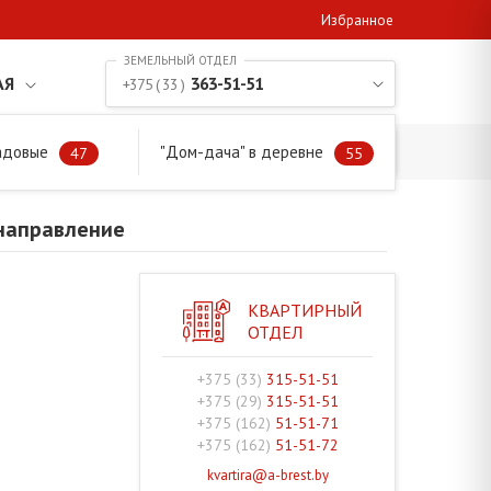
Избранное
АЯ
363-51-51
+375 ( 33 )
адовые
"Дом-дача" в деревне
направление
47
55
 направление
КВАРТИРНЫЙ
ОТДЕЛ
+375 (33)
315-51-51
+375 (29)
315-51-51
+375 (162)
51-51-71
+375 (162)
51-51-72
kvartira@a-brest.by