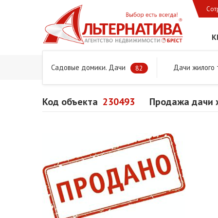
Сот
К
Садовые домики. Дачи
Дачи жилого 
Главная
Предложения
Дачи, садовые домики и учас
82
Код объекта
230493
Продажа дачи 