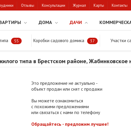
рудники
Отзывы
Консультации
Журнал
Карты
Контакты
ВАРТИРЫ
ДОМА
ДАЧИ
КОММЕРЧЕСК
типа
Коробки садового домика
Участки с
тки
Продажа дачи жилого типа в Брестском районе, Жабинковское 
55
37
жилого типа в Брестском районе, Жабинковское
Это предложение не актуально -
объект продан или снят с продажи
Вы можете ознакомиться
с похожими предложениями
или связаться с нами по телефону
Обращайтесь - предложим лучшее!