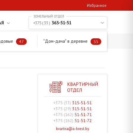
Избранное
АЯ
363-51-51
+375 ( 33 )
адовые
"Дом-дача" в деревне
47
55
КВАРТИРНЫЙ
ОТДЕЛ
+375 (33)
315-51-51
+375 (29)
315-51-51
+375 (162)
51-51-71
+375 (162)
51-51-72
kvartira@a-brest.by