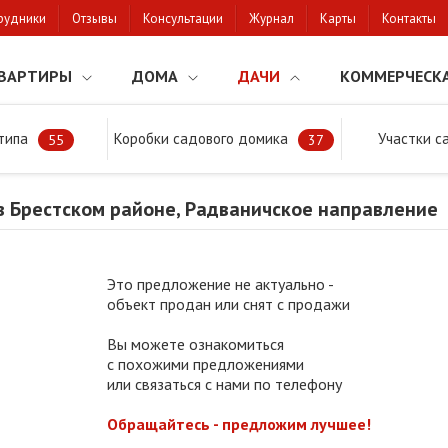
рудники
Отзывы
Консультации
Журнал
Карты
Контакты
ВАРТИРЫ
ДОМА
ДАЧИ
КОММЕРЧЕСК
типа
Коробки садового домика
Участки с
тки
Продажа дачи в Брестском районе, Радваничское направление
55
37
в Брестском районе, Радваничское направление
Это предложение не актуально -
объект продан или снят с продажи
Вы можете ознакомиться
с похожими предложениями
или связаться с нами по телефону
Обращайтесь - предложим лучшее!