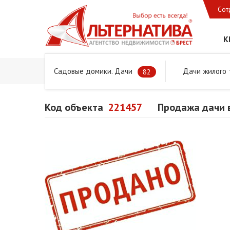
Сот
К
Садовые домики. Дачи
Дачи жилого 
Главная
Предложения
Дачи, садовые домики и учас
82
Код объекта
221457
Продажа дачи 