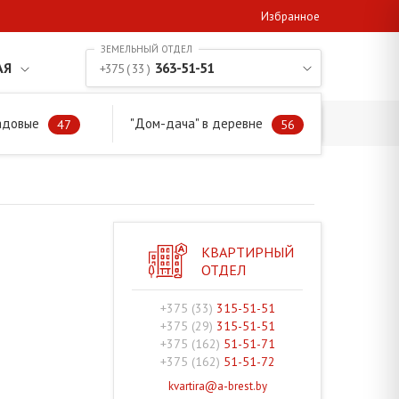
Избранное
АЯ
363-51-51
+375 ( 33 )
адовые
"Дом-дача" в деревне
47
56
КВАРТИРНЫЙ
ОТДЕЛ
+375 (33)
315-51-51
+375 (29)
315-51-51
+375 (162)
51-51-71
+375 (162)
51-51-72
kvartira@a-brest.by