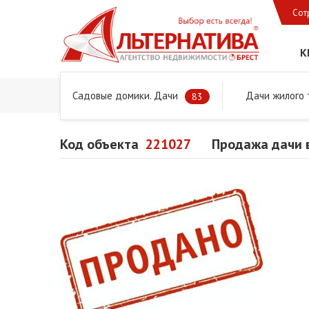
Сот
К
Садовые домики. Дачи
Дачи жилого 
Главная
Предложения
Дачи, садовые домики и учас
83
Код объекта
221027
Продажа дачи 