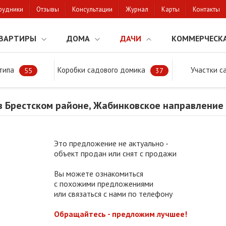
рудники
Отзывы
Консультации
Журнал
Карты
Контакты
ВАРТИРЫ
ДОМА
ДАЧИ
КОММЕРЧЕСК
типа
Коробки садового домика
Участки с
тки
Продажа дачи в Брестском районе, Жабинковское направление
55
37
в Брестском районе, Жабинковское направление
Это предложение не актуально -
объект продан или снят с продажи
Вы можете ознакомиться
с похожими предложениями
или связаться с нами по телефону
Обращайтесь - предложим лучшее!