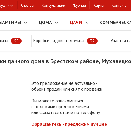
рудники
Отзывы
Консультации
Журнал
Карты
Контакты
ВАРТИРЫ
ДОМА
ДАЧИ
КОММЕРЧЕСК
типа
Коробки садового домика
Участки с
тки
Продажа коробки дачного дома в Брестском районе, Мухавецк
55
37
ки дачного дома в Брестском районе, Мухавецк
Это предложение не актуально -
объект продан или снят с продажи
Вы можете ознакомиться
с похожими предложениями
или связаться с нами по телефону
Обращайтесь - предложим лучшее!