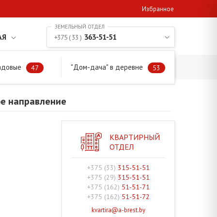
Избранное
АЯ
363-51-51
+375 ( 33 )
адовые
"Дом-дача" в деревне
ое направление
47
53
ое направление
КВАРТИРНЫЙ
ОТДЕЛ
+375 (33)
315-51-51
+375 (29)
315-51-51
+375 (162)
51-51-71
+375 (162)
51-51-72
kvartira@a-brest.by