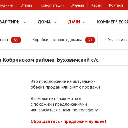
рудники
Отзывы
Консультации
Журнал
Карты
Контакты
ВАРТИРЫ
ДОМА
ДАЧИ
КОММЕРЧЕСК
типа
Коробки садового домика
Участки с
тки
Продажа дачи в Кобринском районе, Буховичский с/с
55
37
 Кобринском районе, Буховичский с/с
Это предложение не актуально -
объект продан или снят с продажи
Вы можете ознакомиться
с похожими предложениями
или связаться с нами по телефону
Обращайтесь - предложим лучшее!