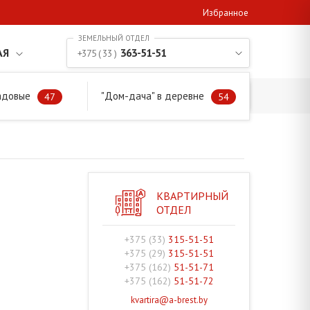
Избранное
АЯ
363-51-51
+375 ( 33 )
адовые
"Дом-дача" в деревне
47
54
КВАРТИРНЫЙ
ОТДЕЛ
+375 (33)
315-51-51
+375 (29)
315-51-51
+375 (162)
51-51-71
+375 (162)
51-51-72
kvartira@a-brest.by