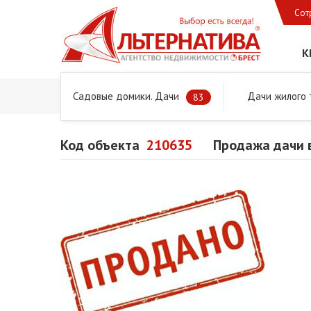
Сот
К
Садовые домики. Дачи
Дачи жилого 
Главная
Предложения
Дачи, садовые домики и учас
83
Код объекта
210635
Продажа дачи в