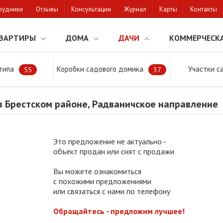
рудники
Отзывы
Консультации
Журнал
Карты
Контакты
ВАРТИРЫ
ДОМА
ДАЧИ
КОММЕРЧЕСК
типа
Коробки садового домика
Участки с
тки
Продажа дачи в Брестском районе, Радваничское направление
55
37
в Брестском районе, Радваничское направление
Это предложение не актуально -
объект продан или снят с продажи
Вы можете ознакомиться
с похожими предложениями
или связаться с нами по телефону
Обращайтесь - предложим лучшее!