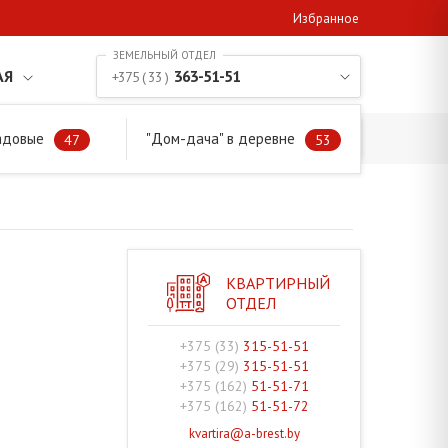
Избранное
АЯ
363-51-51
+375 ( 33 )
адовые
"Дом-дача" в деревне
47
53
КВАРТИРНЫЙ
ОТДЕЛ
+375 (33)
315-51-51
+375 (29)
315-51-51
+375 (162)
51-51-71
+375 (162)
51-51-72
kvartira@a-brest.by