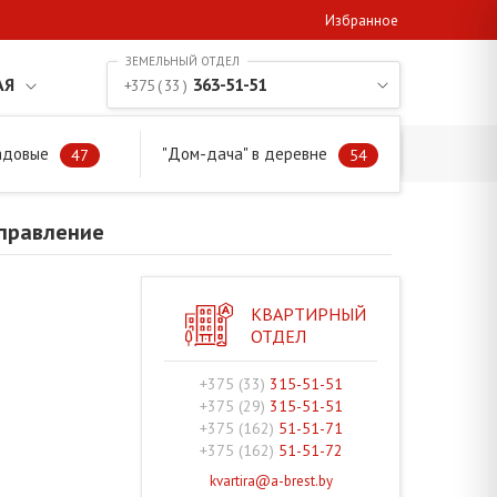
Избранное
АЯ
363-51-51
+375 ( 33 )
адовые
"Дом-дача" в деревне
правление
47
54
аправление
КВАРТИРНЫЙ
ОТДЕЛ
+375 (33)
315-51-51
+375 (29)
315-51-51
+375 (162)
51-51-71
+375 (162)
51-51-72
kvartira@a-brest.by