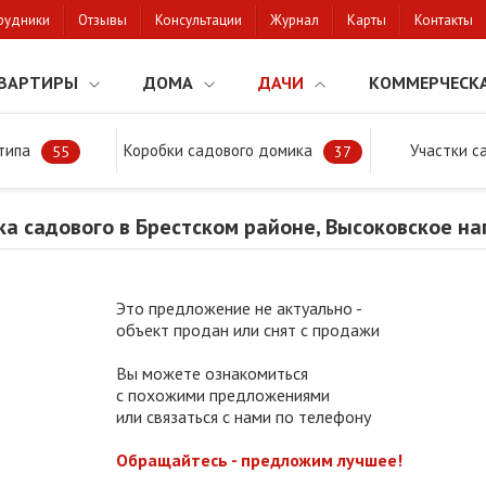
рудники
Отзывы
Консультации
Журнал
Карты
Контакты
ВАРТИРЫ
ДОМА
ДАЧИ
КОММЕРЧЕСК
типа
Коробки садового домика
Участки с
тки
Продажа участка садового в Брестском районе, Высоковское на
55
37
а садового в Брестском районе, Высоковское н
Это предложение не актуально -
объект продан или снят с продажи
Вы можете ознакомиться
с похожими предложениями
или связаться с нами по телефону
Обращайтесь - предложим лучшее!