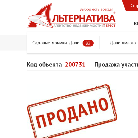
Сот
К
Садовые домики. Дачи
Дачи жилого 
Главная
Предложения
Дачи, садовые домики и учас
83
Код объекта
200731
Продажа участк