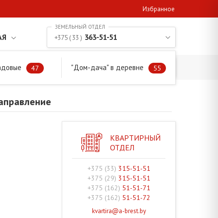
Избранное
АЯ
363-51-51
+375 ( 33 )
адовые
"Дом-дача" в деревне
аправление
47
55
направление
КВАРТИРНЫЙ
ОТДЕЛ
+375 (33)
315-51-51
+375 (29)
315-51-51
+375 (162)
51-51-71
+375 (162)
51-51-72
kvartira@a-brest.by