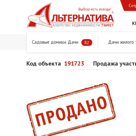
Сот
К
Садовые домики. Дачи
Дачи жилого 
Главная
Предложения
Дачи, садовые домики и учас
82
Код объекта
191723
Продажа участк