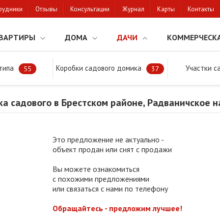
рудники
Отзывы
Консультации
Журнал
Карты
Контакты
ВАРТИРЫ
ДОМА
ДАЧИ
КОММЕРЧЕСК
типа
Коробки садового домика
Участки с
тки
Продажа участка садового в Брестском районе, Радваничское н
55
37
а садового в Брестском районе, Радваничское 
Это предложение не актуально -
объект продан или снят с продажи
Вы можете ознакомиться
с похожими предложениями
или связаться с нами по телефону
Обращайтесь - предложим лучшее!