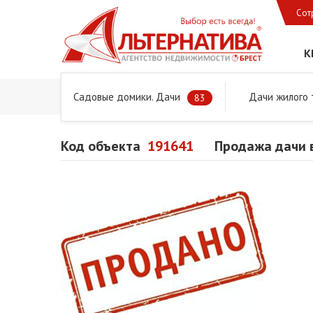
Сот
К
Садовые домики. Дачи
Дачи жилого 
Главная
Предложения
Дачи, садовые домики и учас
83
Код объекта
191641
Продажа дачи 