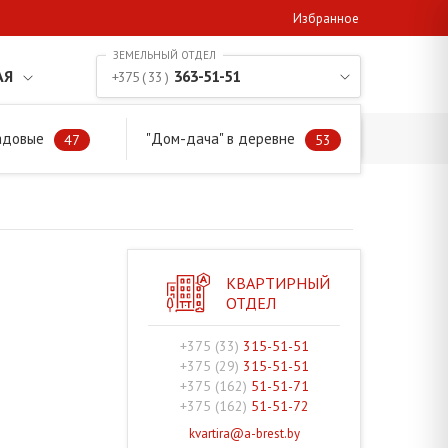
Избранное
АЯ
363-51-51
+375 ( 33 )
адовые
"Дом-дача" в деревне
47
53
КВАРТИРНЫЙ
ОТДЕЛ
+375 (33)
315-51-51
+375 (29)
315-51-51
+375 (162)
51-51-71
+375 (162)
51-51-72
kvartira@a-brest.by