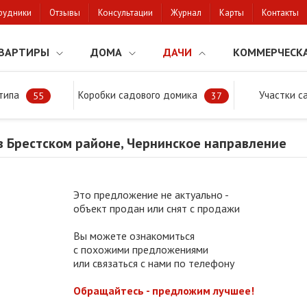
рудники
Отзывы
Консультации
Журнал
Карты
Контакты
ВАРТИРЫ
ДОМА
ДАЧИ
КОММЕРЧЕСК
типа
Коробки садового домика
Участки с
тки
Продажа дачи в Брестском районе, Чернинское направление
55
37
в Брестском районе, Чернинское направление
Это предложение не актуально -
объект продан или снят с продажи
Вы можете ознакомиться
с похожими предложениями
или связаться с нами по телефону
Обращайтесь - предложим лучшее!