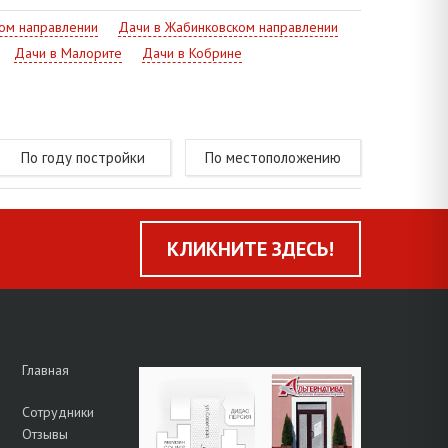
ом направлении
Дачи в Жабинковском направлении
Дачи в Малорите
Дачи в Кобрине
По году постройки
По местоположению
КЛИКНИТЕ ЗДЕСЬ!
Главная
Сотрудники
Отзывы