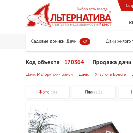
Сот
К
Садовые домики. Дачи
Дачи жилого 
Главная
Предложения
Дачи, садовые домики и учас
82
Код объекта
170364
Продажа дачи 
Дачи, Малоритский район
Дачи,
Участки в Бресте
Фото
План
( 8 )
( 2 )