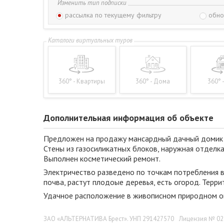
Изменить тип подписки
рассылка по текущему фильтру
обно
360° - Квартиры
360° - Дома
360° 
Дополнительная информация об объекте
Предложен на продажу мансардный дачный домик 2
Стены из газосиликатных блоков, наружная отделка
Выполнен косметический ремонт.
Электричество разведено по точкам потребления в
почва, растут плодоые деревья, есть огород. Терр
Удачное расположение в живописном природном ок
ЗАО «АЛЬТЕРНАТИВА Брест». УНП 291427570
Лицензия № 022