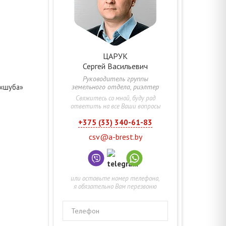
ЦАРУК
Сергей
Васильевич
Руководитель группы
земельного отдела, риэлтер
 «шуба»
Свяжитесь со мной, буду рад
ответить на все Ваши вопросы
+375 (33) 340-61-83
csv@a-brest.by
или оставьте номер телефона,
я обязательно Вам перезвоню
Телефон