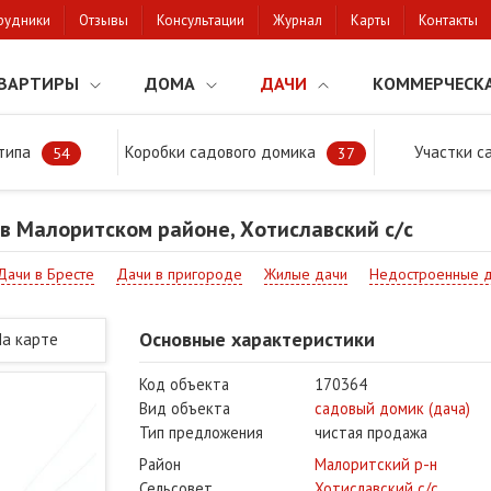
рудники
Отзывы
Консультации
Журнал
Карты
Контакты
ВАРТИРЫ
ДОМА
ДАЧИ
КОММЕРЧЕСК
типа
Коробки садового домика
Участки с
тки
Продажа дачи в Малоритском районе, Хотиславский с/с
54
37
в Малоритском районе, Хотиславский с/с
Дачи в Бресте
Дачи в пригороде
Жилые дачи
Недостроенные 
Основные характеристики
На карте
Код объекта
170364
Вид объекта
садовый домик (дача)
Тип предложения
чистая продажа
Район
Малоритский р-н
Сельсовет
Хотиславский с/с