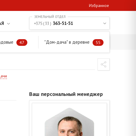
Избранное
АЯ
363-51-51
+375 ( 33 )
адовые
"Дом-дача" в деревне
47
55
дачи
Ваш персональный менеджер