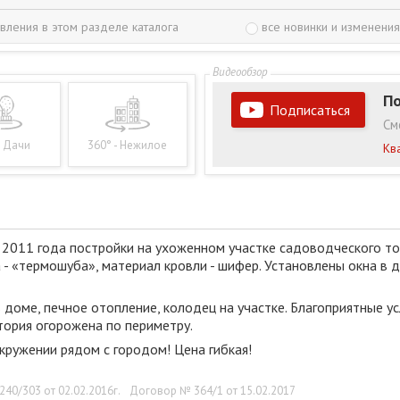
вления в этом разделе каталога
все новинки и изменения
По
Подписаться
См
- Дачи
360° - Нежилое
Кв
011 года постройки на ухоженном участке садоводческого тов
 - «термошуба», материал кровли - шифер. Установлены окна в 
 доме, печное отопление, колодец на участке. Благоприятные у
итория огорожена по периметру.
ружении рядом с городом! Цена гибкая!
40/303 от 02.02.2016г.
Договор № 364/1 от 15.02.2017