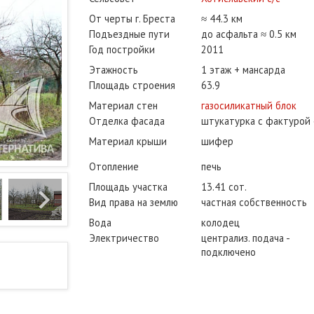
От черты г. Бреста
≈ 44.3 км
Подъездные пути
до асфальта ≈ 0.5 км
Год постройки
2011
Этажность
1 этаж + мансарда
Площадь строения
63.9
Материал стен
газосиликатный блок
Отделка фасада
штукатурка с фактурой
Материал крыши
шифер
Отопление
печь
Площадь участка
13.41 сот.
Вид права на землю
частная собственность
Вода
колодец
Электричество
централиз. подача -
подключено