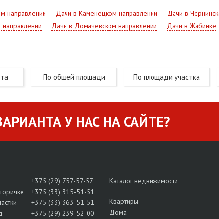
ом направлении
Дачи в Каменецком направлении
Дачи в Чернинск
 направлении
Дачи в Домачевском направлении
Дачи в Жабинке
кта
По общей площади
По площади участка
АРИАНТА У НАС НА САЙТЕ?
+375 (29) 757-57-57
Каталог недвижимости
вторичке
+375 (33) 315-51-51
Квартиры
частки
+375 (33) 363-51-51
Дома
д
+375 (29) 239-52-00