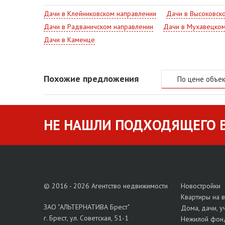
Дачи в Клейниковском направлении
Дачи в Высоковск
Дачи в Радваничском направлении
Дачи в Мухавецком
Дачи в Каменце
Похожие предложения
По цене объе
НЕ НАШЛИ ПОДХОДЯЩЕГО В
© 2016 - 2026 Агентство недвижимости
Новостройки
Квартиры на 
ЗАО "АЛЬТЕРНАТИВА Брест"
Дома, дачи, у
г. Брест, ул. Советская, 51-1
Нежилой фон