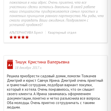
пожелания в наш адрес. Очень приятно, что все
МИХАЙЛОВА ОКСАНА ВЛАДИМИРОВНА
30
участники сделки остались довольны. В своей работе
наши специалисты придерживаются самых простых и
понятных принципов равного партнерства. Мы рады, что
ПОПОВА ЕЛИЗАВЕТА ВИКТОРОВНА
2
смогли оправдать Ваши ожидания. Поздравляем с
успешной продажей!
ДОВГЯЛО ИРИНА ВАЦЛАВОВНА
8
АЛЬТЕРНАТИВА Брест
Квартирный отдел
КРЫМ ОЛЬГА НИКОЛАЕВНА
16
ЗАВТУР ТАТЬЯНА АНАТОЛЬЕВНА
13
Тишук Кристина Валерьевна
18 декабря 2017 г.
ВИЛЬЧИНСКАЯ ЯНА БОЛЕСЛАВОВНА
65
Решила приобрести садовый домик, помогли Толкачев
Дмитрий и юрист Савчук Ирина. Дмитрий очень приятный
и грамотный сотрудник, подобрал вариант покупки,
СКАЛКОВИЧ ЛАРИСА ВАДИМОВНА
274
который я хотела. Очень понравилось, что он слышит
своего клиента. А Ирина занималась оформлением
документации, понятно и четко разъяснила все вопросы.
ГЕРАСИМЧУК ЮЛИЯ АНДРЕЕВНА
52
Оба молодцы. Очень приятно сотрудничать с такими
людьми.