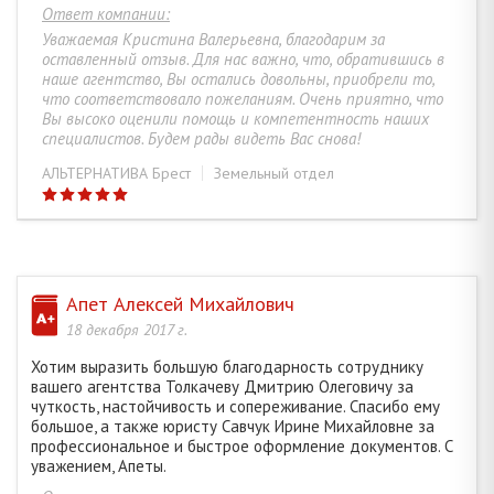
Ответ компании:
ОКУБА ВАЛЕРИЯ СЕРГЕЕВНА
44
Уважаемая Кристина Валерьевна, благодарим за
оставленный отзыв. Для нас важно, что, обратившись в
наше агентство, Вы остались довольны, приобрели то,
АНТОНОВА ТАТЬЯНА АЛЕКСАНДРОВНА
42
что соответствовало пожеланиям. Очень приятно, что
Вы высоко оценили помощь и компетентность наших
специалистов. Будем рады видеть Вас снова!
ЧУРАКОВА ВАЛЕРИЯ МИХАЙЛОВНА
45
АЛЬТЕРНАТИВА Брест
Земельный отдел
ПУНЬКО ВИКТОРИЯ АЛЕКСАНДРОВНА
52
ШЕВЧУК МАРИНА ВИКТОРОВНА
35
Апет Алексей Михайлович
ЖУК ТАТЬЯНА ИВАНОВНА
68
18 декабря 2017 г.
Хотим выразить большую благодарность сотруднику
вашего агентства Толкачеву Дмитрию Олеговичу за
СЕМЕЧКО НАТАЛЬЯ НИКОЛАЕВНА
13
чуткость, настойчивость и сопереживание. Спасибо ему
большое, а также юристу Савчук Ирине Михайловне за
профессиональное и быстрое оформление документов. С
ЛОВКИС НАТАЛЬЯ БОРИСОВНА
35
уважением, Апеты.