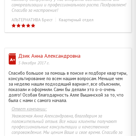
самореализации и профессионального роста. Поздравляем!
Спасибо за настроение!
АЛЬТЕРНАТИВА Брест
Квартирный отдел
Дзик Анна Александровна
5 декабря 2017 г.
Спасибо большое за помощь в поиске и подборе квартиры,
консультирование по всем нашим вопросам. Меньше чем
за неделю нашли подходящий вариант, все объяснили,
показали и оформили. Сами бы делали это о-о-очень
долго! Особая благодарность Алле Вышинской за то, что
была с нами с самого начала.
Ответ компании:
Уважаемая Анна Александровна, благодарим за
положительный отзыв. Все наши клиенты получают
профессиональные консультации и качественное
сопровождение. Мы ценим Ваше и свое время. Спасибо за