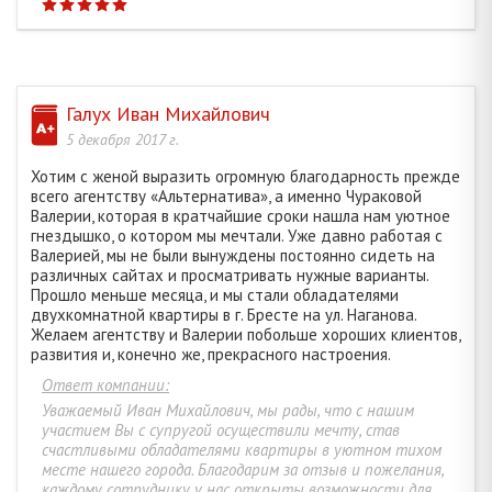
Галух Иван Михайлович
5 декабря 2017 г.
Хотим с женой выразить огромную благодарность прежде
всего агентству «Альтернатива», а именно Чураковой
Валерии, которая в кратчайшие сроки нашла нам уютное
гнездышко, о котором мы мечтали. Уже давно работая с
Валерией, мы не были вынуждены постоянно сидеть на
различных сайтах и просматривать нужные варианты.
Прошло меньше месяца, и мы стали обладателями
двухкомнатной квартиры в г. Бресте на ул. Наганова.
Желаем агентству и Валерии побольше хороших клиентов,
развития и, конечно же, прекрасного настроения.
Ответ компании:
Уважаемый Иван Михайлович, мы рады, что с нашим
участием Вы с супругой осуществили мечту, став
счастливыми обладателями квартиры в уютном тихом
месте нашего города. Благодарим за отзыв и пожелания,
каждому сотруднику у нас открыты возможности для