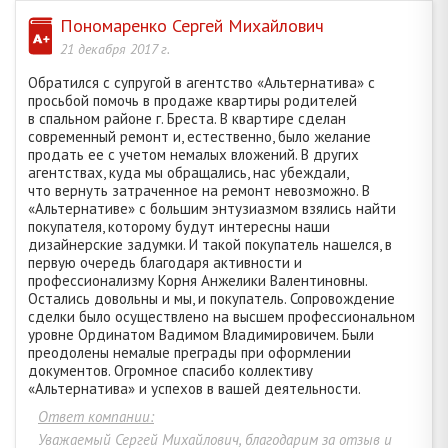
ДУБОК ОЛЬГА НИКОЛАЕВНА
75
Пономаренко Сергей Михайлович
21 декабря 2017 г.
ВЫШИНСКАЯ АЛЛА ВИКТОРОВНА
82
Обратился с супругой в агентство «Альтернатива» с
просьбой помочь в продаже квартиры родителей
в спальном районе г. Бреста. В квартире сделан
ШКУЛЕПА НАТАЛЬЯ ЕВГЕНЬЕВНА
93
современный ремонт и, естественно, было желание
продать ее с учетом немалых вложений. В других
агентствах, куда мы обращались, нас убеждали,
МИКЛУШ СВЕТЛАНА КОНСТАНТИНОВНА
4
что вернуть затраченное на ремонт невозможно. В
«Альтернативе» с большим энтузиазмом взялись найти
покупателя, которому будут интересны наши
САВЧУК ИРИНА МИХАЙЛОВНА
174
дизайнерские задумки. И такой покупатель нашелся, в
первую очередь благодаря активности и
профессионализму Корня Анжелики Валентиновны.
Остались довольны и мы, и покупатель. Сопровождение
КУЗЬМИЧ АНАСТАСИЯ СЕРГЕЕВНА
13
сделки было осуществлено на высшем профессиональном
уровне Ординатом Вадимом Владимировичем. Были
преодолены немалые преграды при оформлении
ДОМНИЧ ИРИНА ЮРЬЕВНА
29
документов. Огромное спасибо коллективу
«Альтернатива» и успехов в вашей деятельности.
КУРИЛЕНКО АННА АНДРЕЕВНА
157
Ответ компании:
Уважаемый Сергей Михайлович, благодарим за отзыв и