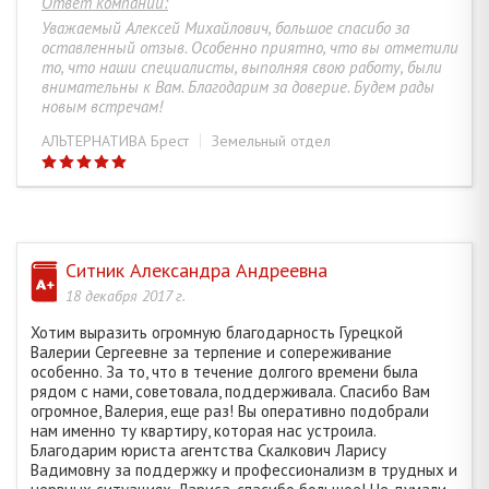
Ответ компании:
РОМЕНКО ОЛЬГА АЛЕКСАНДРОВНА
53
Уважаемый Алексей Михайлович, большое спасибо за
оставленный отзыв. Особенно приятно, что вы отметили
то, что наши специалисты, выполняя свою работу, были
ЦАРУК СЕРГЕЙ ВАСИЛЬЕВИЧ
33
внимательны к Вам. Благодарим за доверие. Будем рады
новым встречам!
АЛЬТЕРНАТИВА Брест
Земельный отдел
УСЮКЕВИЧ ДЕНИС ВЛАДИМИРОВИЧ
26
САЦЮК АНДРЕЙ ВЛАДИМИРОВИЧ
18
ПРИВАЛОВА ДИАНА СТАНИСЛАВОВНА
38
Ситник Александра Андреевна
18 декабря 2017 г.
ПАШКЕВИЧ АЛЕКСАНДР НИКОЛАЕВИЧ
11
Хотим выразить огромную благодарность Гурецкой
Валерии Сергеевне за терпение и сопереживание
особенно. За то, что в течение долгого времени была
ЯРМОЦИК АНДРЕЙ ПЕТРОВИЧ
4
рядом с нами, советовала, поддерживала. Спасибо Вам
огромное, Валерия, еще раз! Вы оперативно подобрали
нам именно ту квартиру, которая нас устроила.
КЛИМУК ИРИНА АЛЕКСАНДРОВНА
1
Благодарим юриста агентства Скалкович Ларису
Вадимовну за поддержку и профессионализм в трудных и