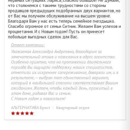
нервных ситуациях. Лариса, спасибо большое! Не думали,
что столкнемся с такими трудностями со стороны
продавцов предыдущих подобранных двух вариантов, но
от Вас мы получили обслуживание на высшем уровне.
Благодаря Вам у нас есть теперь семейное гнездышко.
Спасибо огромное от семьи Ситник. Желаем Вам успехов и
процветания. И с Новым годом! Пусть он принесет
побольше выгодных сделок для Вас.
Ответ компании:
Уважаемая Александра Андреевна, благодарим за
замечательный отзыв и пожелания в адрес агентства.
Особенно приятно, что на протяжении длительного
периода Вы ощущали поддержку наших специалистов,
отметили их искреннее сопереживание, доверяли им, и в
результате, – выбран тот единственный вариант,
который в наибольшей степени соответствовал Вашим
ожиданиям. Желаем, чтобы каждый день, прожитый в
этом доме, радовал Вас и семью.
С Новым годом и новосельем!
АЛЬТЕРНАТИВА Брест
Квартирный отдел