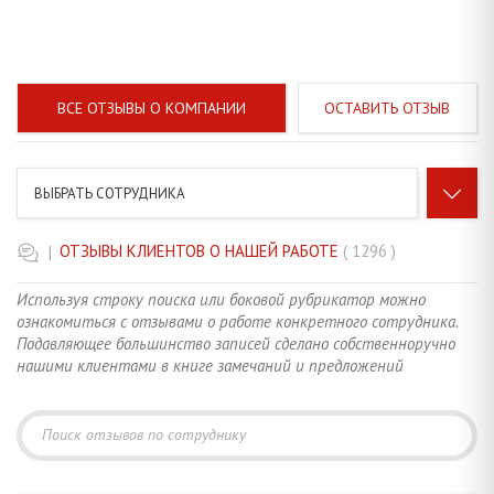
ВСЕ ОТЗЫВЫ О КОМПАНИИ
ОСТАВИТЬ ОТЗЫВ
ВЫБРАТЬ СОТРУДНИКА
|
ОТЗЫВЫ КЛИЕНТОВ О НАШЕЙ РАБОТЕ
КОРНЯ АНЖЕЛИКА ВАЛЕНТИНОВНА
96
Используя строку поиска или боковой рубрикатор можно
ознакомиться с отзывами о работе конкретного сотрудника.
ТАРАСЕВИЧ ОЛЬГА НИКОЛАЕВНА
14
Подавляющее большинство записей сделано собственноручно
нашими клиентами в книге замечаний и предложений
ХВОЙНИЦКАЯ ВИКТОРИЯ СЕРГЕЕВНА
3
АНИКЕЕВА ГАЛИНА АЛЕКСАНДРОВНА
57