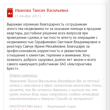
Иванова Таисия Васильевна
11 декабря 2017 г.
Выражаю огромную благодарность сотрудникам
агентства недвижимости за оказание помощи в продаже
квартиры, достойное решение всех вопросов при
проведении сделки, в частности агенту по операциям с
недвижимостью Серафимович Светлане Владимировне и
риэлтеру Савчук Ирине Михайловне. Благодарю за
профессионализм, корректность и уважительное
отношение к клиентам, терпение и внимание. Хочу
пожелать доброго здоровья, долгих лет жизни и всего
самого наилучшего работникам ЗАО «Альтернатива
Брест».
Ответ компании:
Уважаемая Таисия Васильевна, благодарим Вас за теплый
отзыв и пожелания в адрес коллектива агентства. Очень
приятно, что Вы остались довольны и оценили то, что
кроме знания дела, наши сотрудники создали атмосферу
взаимопонимания и доверия. Спасибо за настроение!
АЛЬТЕРНАТИВА Брест
Квартирный отдел