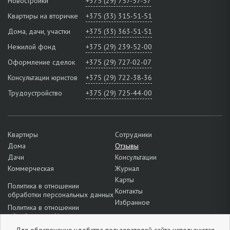
Новостройки
+375 (29) 757-57-57
Квартиры на вторичке
+375 (33) 315-51-51
Дома, дачи, участки
+375 (33) 363-51-51
Нежилой фонд
+375 (29) 239-52-00
Оформление сделок
+375 (29) 727-02-07
Консультации юристов
+375 (29) 722-38-36
Трудоустройство
+375 (29) 725-44-00
Квартиры
Сотрудники
Дома
Отзывы
Дачи
Консультации
Коммерческая
Журнал
Карты
Политика в отношении
Контакты
обработки персональных данных
Избранное
Политика в отношении
обработки cookie
Подробнее о настройках файлов