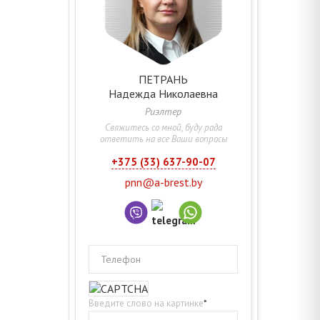
ПЕТРАНЬ
Надежда
Николаевна
Риэлтер
Свяжитесь со мной, буду рада
ответить на все Ваши вопросы
+375 (33) 637-90-07
pnn@a-brest.by
Телефон
Введите слово на картинке
*