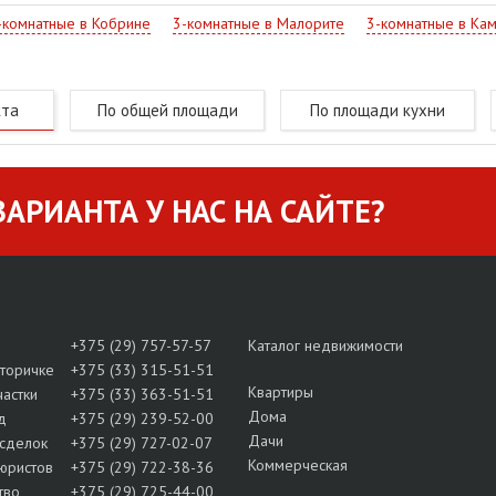
-комнатные в Кобрине
3-комнатные в Малорите
3-комнатные в Ка
кта
По общей площади
По площади кухни
АРИАНТА У НАС НА САЙТЕ?
+375 (29) 757-57-57
Каталог недвижимости
вторичке
+375 (33) 315-51-51
Квартиры
частки
+375 (33) 363-51-51
Дома
д
+375 (29) 239-52-00
Дачи
сделок
+375 (29) 727-02-07
Коммерческая
юристов
+375 (29) 722-38-36
тво
+375 (29) 725-44-00