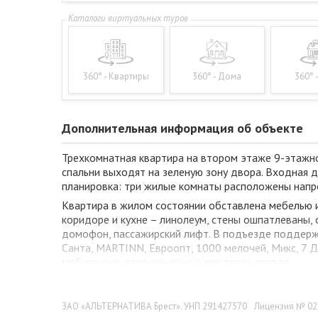
360° - Квартиры
360° - Дома
360° 
Дополнительная информация об объекте
Трехкомнатная квартира на втором этаже 9-этажно
спальни выходят на зеленую зону двора. Входная д
планировка: три жилые комнаты расположены напроти
Квартира в жилом состоянии обставлена мебелью и
коридоре и кухне – линолеум, стены ошпатлеваны,
домофон, пассажирский лифт. В подъезде поддерж
Санта, MARTINN, Евроопт, 1000 мелочей, Микс, 7 Д
мобильному перемещению в пределах города.
Звоните! Готовы оказать помощь!
ЗАО «АЛЬТЕРНАТИВА Брест». УНП 291427570
Лицензия № 022