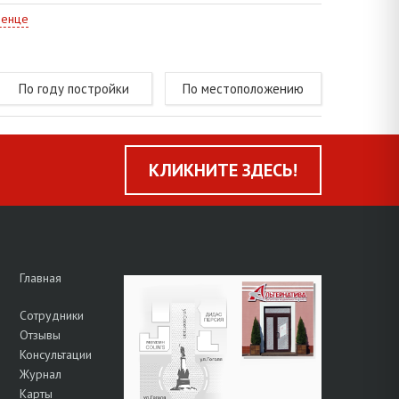
менце
По году постройки
По местоположению
КЛИКНИТЕ ЗДЕСЬ!
Главная
Сотрудники
Отзывы
Консультации
Журнал
Карты