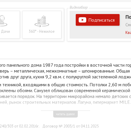
По
Подписаться
См
- Дачи
360° - Нежилое
Кв
го панельного дома 1987 года постройки в восточной части гор
верь – металлическая, межкомнатные – шпонированные. Общая пл
в друг друга, кухня 9,2 кв.м. с полукруглой застеленной лодж
 техникой, входящими в общую стоимость. Потолки 2,60 м побе
 оклеены обоями. Санузел облицован современной керамической 
ивается порядок. На территории микрорайона немало детских с
ней, рынок строительных материалов Лагуна, гипермаркет MILE
читать далее
40/303 от 02.02.2016г.
Договор № 2003/1 от 04.11.2025