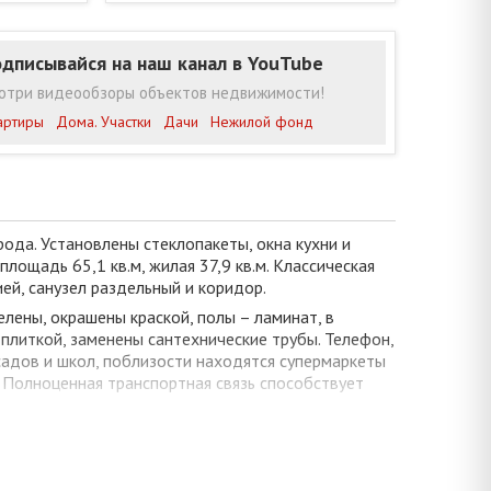
дписывайся на наш канал в YouTube
отри видеообзоры объектов недвижимости!
артиры
Дома. Участки
Дачи
Нежилой фонд
ода. Установлены стеклопакеты, окна кухни и
ощадь 65,1 кв.м, жилая 37,9 кв.м. Классическая
ией, санузел раздельный и коридор.
лены, окрашены краской, полы – ламинат, в
плиткой, заменены сантехнические трубы. Телефон,
адов и школ, поблизости находятся супермаркеты
. Полноценная транспортная связь способствует