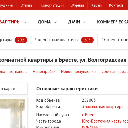
рудники
Отзывы
Консультации
Журнал
Карты
Контакты
ВАРТИРЫ
ДОМА
ДАЧИ
КОММЕРЧЕСК
артиры
3-комнатные квартиры
4+-комнатные
натной квартиры в Бресте, ул. Волгоградская
292
263
омнатной квартиры в Бресте, ул. Волгоградская
мнатные, панель
Новостройки
Новое поступление
Срочная прод
Основные характеристики
На карте
Код объекта
252003
Вид объекта
3-комнатная квартира
Населенный пункт
г. Брест
Часть города
Юго-Восточная часть го
Микрорайон
КОВАЛЕВО