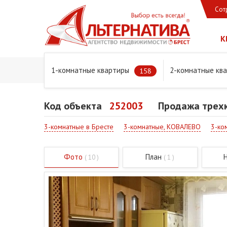
Сот
К
1-комнатные квартиры
2-комнатные кв
Главная
Предложения
Квартиры
Продажа трехком
158
Код объекта
252003
Продажа трехк
3-комнатные в Бресте
3-комнатные, КОВАЛЕВО
3-ко
Фото
План
( 10 )
( 1 )