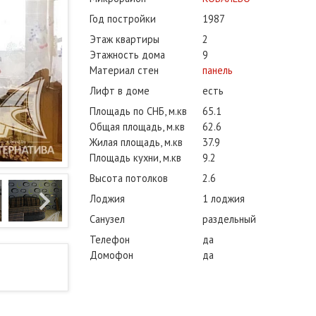
Год постройки
1987
Этаж квартиры
2
Этажность дома
9
Материал стен
панель
Лифт в доме
есть
Площадь по СНБ, м.кв
65.1
Общая площадь, м.кв
62.6
Жилая площадь, м.кв
37.9
Площадь кухни, м.кв
9.2
Высота потолков
2.6
Лоджия
1 лоджия
Санузел
раздельный
Телефон
да
Домофон
да