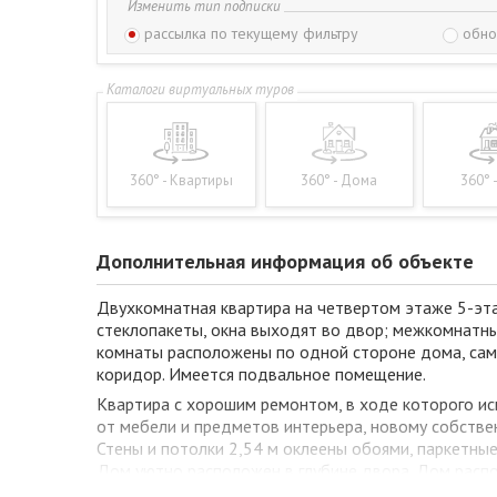
Изменить тип подписки
рассылка по текущему фильтру
обно
360° - Квартиры
360° - Дома
360° 
Дополнительная информация об объекте
Двухкомнатная квартира на четвертом этаже 5-эта
стеклопакеты, окна выходят во двор; межкомнатные
комнаты расположены по одной стороне дома, самая 
коридор. Имеется подвальное помещение.
Квартира с хорошим ремонтом, в ходе которого и
от мебели и предметов интерьера, новому собстве
Стены и потолки 2,54 м оклеены обоями, паркетны
Дом уютно расположен в глубине двора. Дом расп
магазины, остановка общественного транспорта, шк