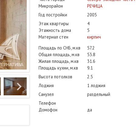
Микрорайон
РЕЧИЦА
Год постройки
2005
Этаж квартиры
4
Этажность дома
5
Материал стен
кирпич
Площадь по СНБ, м.кв
57.2
Общая площадь, м.кв
53.8
Жилая площадь, м.кв
31.6
Площадь кухни, м.кв
9.1
Высота потолков
2.5
Лоджия
1 лоджия
Санузел
раздельный
Телефон
Домофон
да