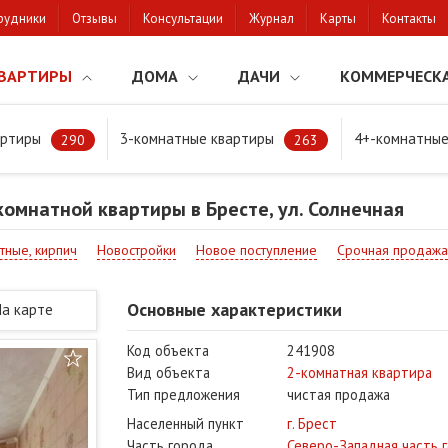
рудники
Отзывы
Консультации
Журнал
Карты
Контакты
ВАРТИРЫ
ДОМА
ДАЧИ
КОММЕРЧЕСК
артиры
3-комнатные квартиры
4+-комнатные
натной квартиры в Бресте, ул. Солнечная
290
263
омнатной квартиры в Бресте, ул. Солнечная
тные, кирпич
Новостройки
Новое поступление
Срочная продажа
Основные характеристики
На карте
Код объекта
241908
Вид объекта
2-комнатная квартира
Тип предложения
чистая продажа
Населенный пункт
г. Брест
Часть города
Северо-Западная часть 