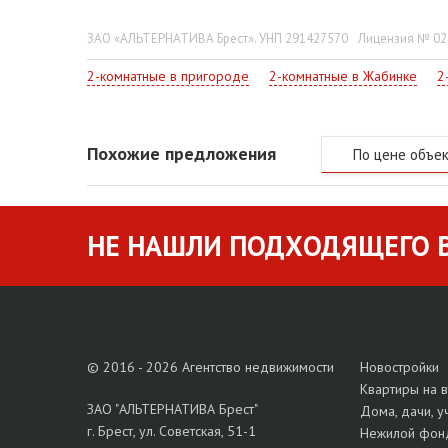
Всегда готовы оказать поддержку!
ЗАО «АЛЬТЕРНАТИВА Брест». УНП 291427570
Лицензия № 022
2-комнатные в пригороде
2-комнатные в Жабинке
2
Похожие предложения
По цене объе
НЕ НАШЛИ ПОДХОДЯЩЕГО В
© 2016 - 2026 Агентство недвижимости
Новостройки
Квартиры на 
ЗАО "АЛЬТЕРНАТИВА Брест"
Дома, дачи, у
г. Брест, ул. Советская, 51-1
Нежилой фон