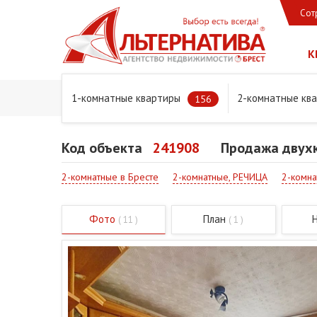
Сот
К
1-комнатные квартиры
2-комнатные кв
Главная
Предложения
Квартиры
Продажа двухком
156
Код объекта
241908
Продажа двухк
2-комнатные в Бресте
2-комнатные, РЕЧИЦА
2-комна
Фото
План
( 11 )
( 1 )