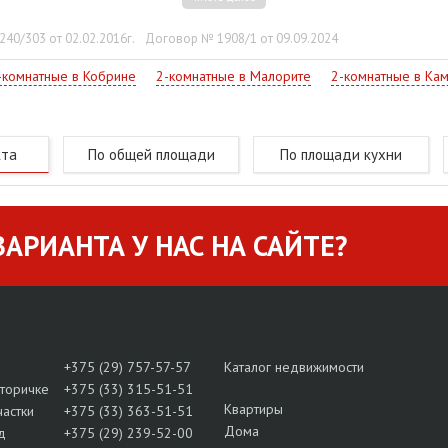
40/303 от 02.02.2016г.
Договор № 1908/1 от 09.09.2024
-комнатные в Кобрине
2-комнатные в Малорите
2-комнатные в Ка
кта
По общей площади
По площади кухни
АРИАНТА У НАС НА САЙТЕ?
+375 (29) 757-57-57
Каталог недвижимости
вторичке
+375 (33) 315-51-51
Квартиры
частки
+375 (33) 363-51-51
Дома
д
+375 (29) 239-52-00