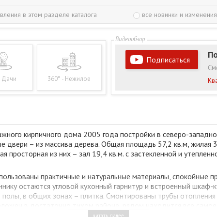
вления в этом разделе каталога
все новинки и изменения
По
Подписаться
См
- Дачи
360° - Нежилое
Кв
жного кирпичного дома 2005 года постройки в северо-западно
 двери – из массива дерева. Общая площадь 57,2 кв.м, жилая 3
просторная из них – зал 19,4 кв.м. с застекленной и утепленно
спользованы практичные и натуральные материалы, спокойные 
ннику остаются угловой кухонный гарнитур и встроенный шкаф-к
е полы, в общих зонах – плитка. Смонтированы трубы отопления
оложен в достаточно тихом районе, рядом находится все само
ола, гимназия.
читать далее