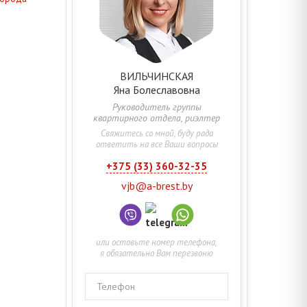
ВИЛЬЧИНСКАЯ
Яна
Болеславовна
Руководитель группы
квартирного отдела, риэлтер
Свяжитесь со мной, буду рада
ответить на все Ваши вопросы
+375 (33) 360-32-35
vjb@a-brest.by
или оставьте номер телефона,
я обязательно Вам перезвоню
Телефон