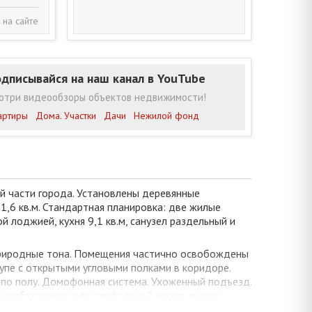
 на сайте
дписывайся на наш канал в YouTube
отри видеообзоры объектов недвижимости!
артиры
Дома. Участки
Дачи
Нежилой фонд
й части города. Установлены деревянные
1,6 кв.м. Стандартная планировка: две жилые
й лоджией, кухня 9,1 кв.м, санузел раздельный и
природные тона. Помещения частично освобождены
упе с открытыми угловыми полками в коридоре.
 по полу. Домофонная система. Ухоженный подъезд.
е необходимое для комфортной жизни: рынок,