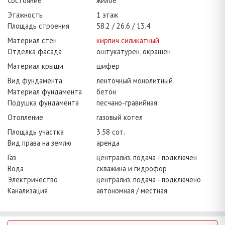
Состояние
жилое
Этажность
1 этаж
Площадь строения
58.2
26.6
13.4
Материал стен
кирпич силикатный
Отделка фасада
оштукатурен, окрашен
Материал крыши
шифер
Вид фундамента
ленточный монолитный
Материал фундамента
бетон
Подушка фундамента
песчано-гравийная
Отопление
газовый котел
Площадь участка
3.58 сот.
Вид права на землю
аренда
Газ
централиз. подача - подключен
Вода
скважина и гидрофор
Электричество
централиз. подача - подключено
Канализация
автономная / местная