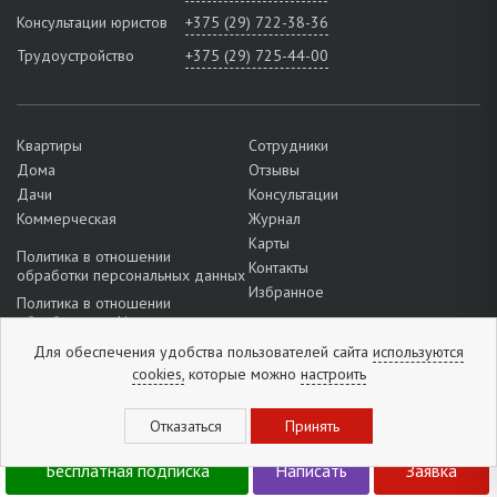
Консультации юристов
+375 (29) 722-38-36
Трудоустройство
+375 (29) 725-44-00
Квартиры
Сотрудники
Дома
Отзывы
Дачи
Консультации
Коммерческая
Журнал
Карты
Политика в отношении
Контакты
обработки персональных данных
Избранное
Политика в отношении
обработки cookie
Подробнее о настройках файлов
Для обеспечения удобства пользователей сайта
используются
cookie
cookies,
которые можно
настроить
+375 (29) 507-99-29
Отзывы:
5
из
5
(
1296
отзывов
)
Бесплатная подписка
Написать
Заявка