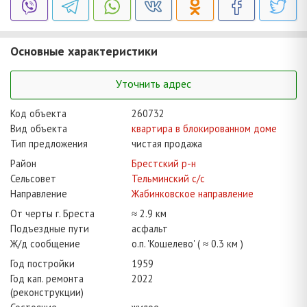
Основные характеристики
Уточнить адрес
Код объекта
260732
Вид объекта
квартира в блокированном доме
Тип предложения
чистая продажа
Район
Брестский р-н
Сельсовет
Тельминский с/с
Направление
Жабинковское направление
От черты г. Бреста
≈ 2.9 км
Подъездные пути
асфальт
Ж/д сообщение
о.п. 'Кошелево' ( ≈ 0.3 км )
Год постройки
1959
Год кап. ремонта
2022
(реконструкции)