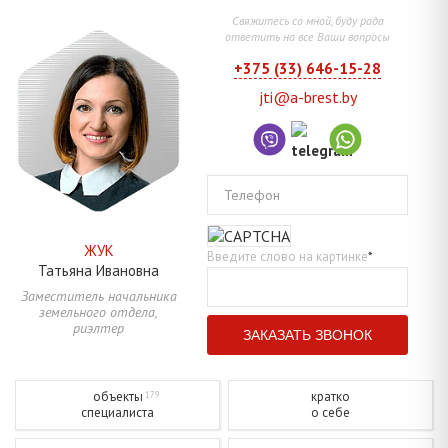
Свяжитесь со мной, буду рада
ответить на все Ваши вопросы
+375 (33) 646-15-28
jti@a-brest.by
Телефон
ЖУК
Введите слово на картинке
*
Татьяна
Ивановна
Заместитель начальника
земельного отдела,
риэлтер
объекты
кратко
179
специалиста
о себе