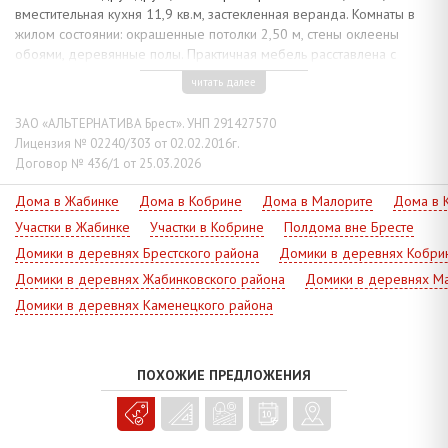
вместительная кухня 11,9 кв.м, застекленная веранда. Комнаты в
жилом состоянии: окрашенные потолки 2,50 м, стены оклеены
обоями, деревянные полы. Практичная мебель расставлена с
учетом параметров помещений.
читать далее
Коммуникации: электричество – централизованное, отопление -
печное, газ - централизованный по улице, водоснабжение -
ЗАО «АЛЬТЕРНАТИВА Брест». УНП 291427570
колодец. Волоконно-оптический кабель по улице.
Лицензия № 02240/303 от 02.02.2016г.
Договор № 436/1 от 25.03.2026
Земельный участок площадью 0,2500 га огорожен забором, на
территории есть летняя кухня, гараж, два хозблока. Деревня
Дома в Жабинке
Дома в Кобрине
Дома в Малорите
Дома в 
находится вдоль автодороги, ведущей на г. Каменец. Налажено
Участки в Жабинке
Участки в Кобрине
Полдома вне Бресте
транспортное сообщение, имеется ж/д станция Высоко-Литовск на
линии Брест — Белосток. Плюсом является живописная местность,
Домики в деревнях Брестского района
Домики в деревнях Кобри
рядом природные озера.
Домики в деревнях Жабинковского района
Домики в деревнях Ма
Узнайте все об объекте, - звоните специалисту!
Домики в деревнях Каменецкого района
ПОХОЖИЕ ПРЕДЛОЖЕНИЯ