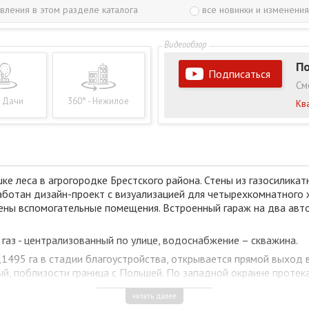
вления в этом разделе каталога
все новинки и изменения
По
Подписаться
См
- Дачи
360° - Нежилое
Кв
е леса в агрогородке Брестского района. Стены из газосиликат
аботан дизайн-проект с визуализацией для четырехкомнатного 
делены вспомогательные помещения. Встроенный гараж на два авт
газ - централизованный по улице, водоснабжение – скважина.
495 га в стадии благоустройства, открывается прямой выход в 
ный, поблизости граница с Польшей. По западной окраине протек
структура: средняя школа, ГУО «Мухавецкая детская школа иску
читать далее
го района», Мухавецкая СВА, ОАО «Племзавод Мухавец», госуда