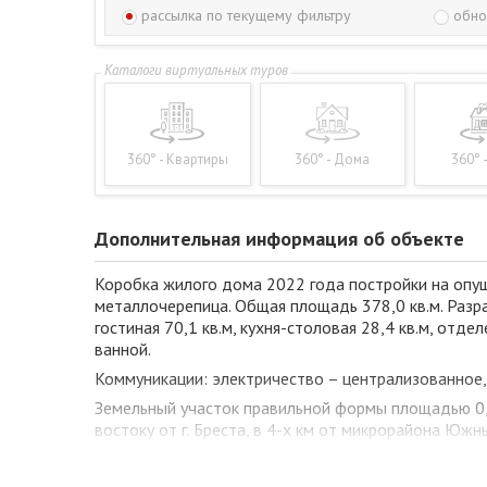
рассылка по текущему фильтру
обно
360° - Квартиры
360° - Дома
360° 
Дополнительная информация об объекте
Коробка жилого дома 2022 года постройки на опушк
металлочерепица. Общая площадь 378,0 кв.м. Разр
гостиная 70,1 кв.м, кухня-столовая 28,4 кв.м, от
ванной.
Коммуникации: электричество – централизованное, 
Земельный участок правильной формы площадью 0,1
востоку от г. Бреста, в 4-х км от микрорайона Юж
лесные массивы окружают местность. Развита инфра
туризма и краеведения детей и молодёжи Брестско