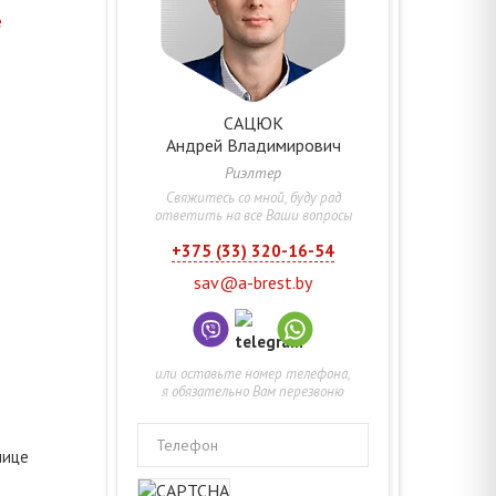
е
САЦЮК
Андрей
Владимирович
Риэлтер
Свяжитесь со мной, буду рад
ответить на все Ваши вопросы
+375 (33) 320-16-54
sav@a-brest.by
или оставьте номер телефона,
я обязательно Вам перезвоню
Телефон
лице