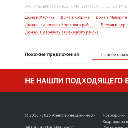
библиотека, Дом быта, почта, церковь. Через посёл
ЗАО «АЛЬТЕРНАТИВА Брест». УНП 291427570
Лицензия № 022
Узнайте об условиях продажи, - звоните по указан
Дома в Жабинке
Дома в Кобрине
Дома в Малорите
Домики в деревнях Брестского района
Домики в дере
Домики в деревнях Каменецкого района
Похожие предложения
По цене объе
НЕ НАШЛИ ПОДХОДЯЩЕГО В
© 2016 - 2026 Агентство недвижимости
Новостройки
Квартиры на 
ЗАО "АЛЬТЕРНАТИВА Брест"
Дома, дачи, у