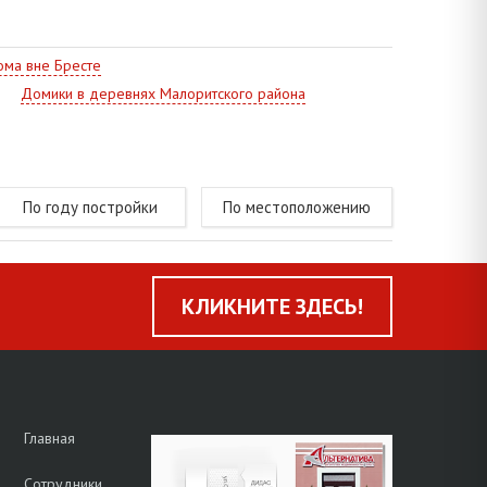
нии Брест — Ковель.
ма вне Бресте
Домики в деревнях Малоритского района
По году постройки
По местоположению
КЛИКНИТЕ ЗДЕСЬ!
Главная
Сотрудники