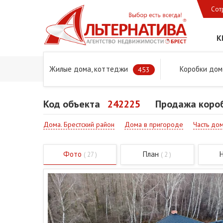
Сот
К
Жилые дома, коттеджи
Коробки дом
Главная
Предложения
Дома в Бресте и Брестском 
453
Код объекта
242225
Продажа короб
Дома. Брестский район
Дома в пригороде
Часть до
Фото
План
( 27 )
( 2 )