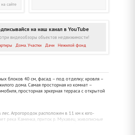
 на сайте
дписывайся на наш канал в YouTube
отри видеообзоры объектов недвижимости!
артиры
Дома. Участки
Дачи
Нежилой фонд
ных блоков 40 см, фасад – под отделку; кровля –
жилого дома. Самая просторная из комнат –
омобиля, просторная эркерная терраса с открытой
лес. Агрогородок расположен в 11 км к юго-
ает река Каменка, приток р. Мухавец, живописные
сств», ГУО «Ясли-сад п. Мухавец», ГУО «Центр
рственное предприятие «Брест -травы», ДК,