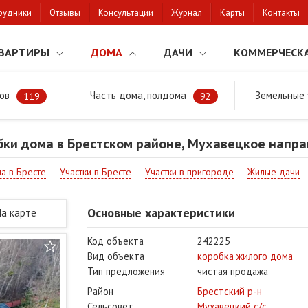
рудники
Отзывы
Консультации
Журнал
Карты
Контакты
ВАРТИРЫ
ДОМА
ДАЧИ
КОММЕРЧЕСК
ов
Часть дома, полдома
Земельные 
районе
Продажа коробки дома в Брестском районе, Мухавецкое нап
119
92
ки дома в Брестском районе, Мухавецкое напр
ма в Бресте
Участки в Бресте
Участки в пригороде
Жилые дачи
Основные характеристики
На карте
Код объекта
242225
Вид объекта
коробка жилого дома
Тип предложения
чистая продажа
Район
Брестский р-н
Сельсовет
Мухавецкий с/с