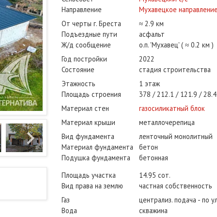
Направление
Мухавецкое направлени
От черты г. Бреста
≈ 2.9 км
Подъездные пути
асфальт
Ж/д сообщение
о.п. 'Мухавец' ( ≈ 0.2 км )
Год постройки
2022
Состояние
стадия строительства
Этажность
1 этаж
Площадь строения
378
212.1
121.9
28.4
Материал стен
газосиликатный блок
Материал крыши
металлочерепица
Вид фундамента
ленточный монолитный
Материал фундамента
бетон
Подушка фундамента
бетонная
Площадь участка
14.95 сот.
Вид права на землю
частная собственность
Газ
централиз. подача - по у
Вода
скважина