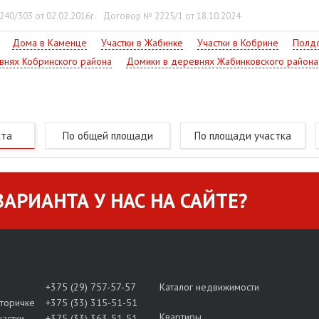
ок проходит автодорога Р17 (Брест — Малорита), ж/д о.п. на ли
40/303 от 02.02.2016г.
Договор № 2225/1 от 18.10.2024
ным телефонам!
Дома в Каменце
Участки в Жабинке
Участки в Кобрине
Полдо
внях Кобринского района
Домики в деревнях Жабинковского района
кта
По общей площади
По площади участка
АРИАНТА У НАС НА САЙТЕ?
+375 (29) 757-57-57
Каталог недвижимости
вторичке
+375 (33) 315-51-51
Квартиры
частки
+375 (33) 363-51-51