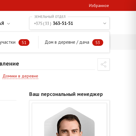
Избранное
АЯ
363-51-51
+375 ( 33 )
участки
Дом в деревне / дача
равление
51
53
авление
Домики в деревне
Ваш персональный менеджер