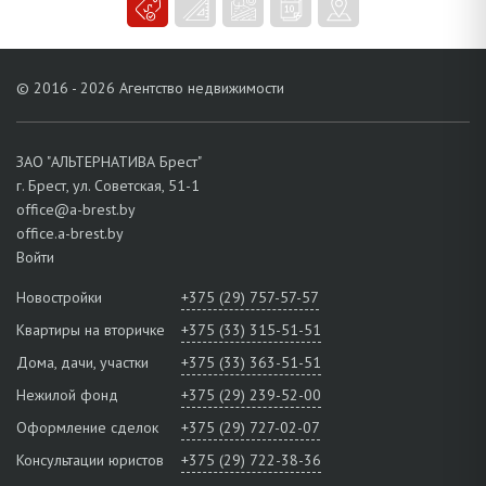
огорожен по периметру забором, на территории имеются гараж,
летняя кухня, сарай. Декоративный сад богат разнообразием
видов хвойных и цветущих растений, среди ухоженных
вымощенных дорожек разбиты клумбы. Асфальтированные
© 2016 - 2026 Агентство недвижимости
подъездные пути. Агрогородок расположен в ближайшем
пригороде Бреста, от которого его отделяет Северное
полукольцо магистрали М1. По северной окраине протекает
приток Буга р. Лесная, простираются хвойные лесные массивы.
ЗАО "АЛЬТЕРНАТИВА Брест"
Инфраструктура развита: ясли-сад, средняя школа, ДШИ, Дом
г. Брест, ул. Советская, 51-1
культуры, библиотека, Центр коррекционно-развивающего
office@a-brest.by
обучения и реабилитации, конно-спортивный клуб, ФАП,
office.a-brest.by
предприятия торговли магазины РАЙПО, торговые павильоны,
Войти
буфет, кафе ОАО «СГЦ «Западный»-1, Преображенская церковь.
Транспортная сеть – автобусное, маршрутное и железнодорожное
Новостройки
+375 (29) 757-57-57
сообщение.
Квартиры на вторичке
+375 (33) 315-51-51
Звоните! Организуем просмотр!
Дома, дачи, участки
+375 (33) 363-51-51
Нежилой фонд
+375 (29) 239-52-00
Оформление сделок
+375 (29) 727-02-07
Консультации юристов
+375 (29) 722-38-36