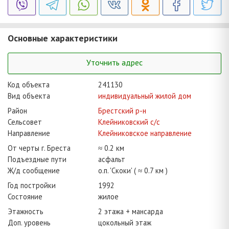
Основные характеристики
Уточнить адрес
Код объекта
241130
Вид объекта
индивидуальный жилой дом
Район
Брестский р-н
Сельсовет
Клейниковский с/с
Направление
Клейниковское направление
От черты г. Бреста
≈ 0.2 км
Подъездные пути
асфальт
Ж/д сообщение
о.п. 'Скоки' ( ≈ 0.7 км )
Год постройки
1992
Состояние
жилое
Этажность
2 этажа + мансарда
Доп. уровень
цокольный этаж