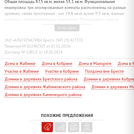
Общая площадь 87,5 кв.м, жилая 53,1 кв.м. Функциональная
планировка: три изолированные комнаты расположены на разных
уровнях, самая просторная - зал 19,8 кв.м, кухня 9,3 кв.м, ванная
комната и вспомогательные помещения. Помещения в жилом
состоянии: деревянные полы, одноуровневые потолки 2,56 м
читать далее
оклеены касетонами, стены – обоями и фотообоями. Установлена
необходимая сантехника, бойлер для нагрева воды.
ЗАО «АЛЬТЕРНАТИВА Брест». УНП 291427570
Коммуникации: электричество, канализация - централизованные,
Лицензия № 02240/303 от 02.02.2016г.
отопление - котел на твердом и жидком топливе, газ -
Договор № 1081/1 от 18.05.2024
централизованный по улице, водоснабжение - скважина, гидрофор
и централизованное по улице. Телефон, волоконно-оптический
Дома в Жабинке
Дома в Кобрине
Дома в Малорите
Дома в 
кабель.
Участки в Жабинке
Участки в Кобрине
Полдома вне Бресте
Земельный участок площадью 0,0180 га огорожен забором,
Домики в деревнях Брестского района
Домики в деревнях Кобри
дворовые площадки забетонированы. Территориальное
Домики в деревнях Жабинковского района
Домики в деревнях Ма
расположение объекта в пределах транспортной и социальной
Домики в деревнях Каменецкого района
инфраструктуры обеспечивает удобства, - рядом детский сад,
школа, магазины. Поблизости остановки общественного транспорта,
до центра города 15 минут езды.
Рассмотрите этот вариант!
ПОХОЖИЕ ПРЕДЛОЖЕНИЯ