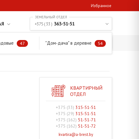
Избранное
АЯ
363-51-51
+375 ( 33 )
адовые
"Дом-дача" в деревне
47
54
КВАРТИРНЫЙ
ОТДЕЛ
+375 (33)
315-51-51
+375 (29)
315-51-51
+375 (162)
51-51-71
+375 (162)
51-51-72
kvartira@a-brest.by