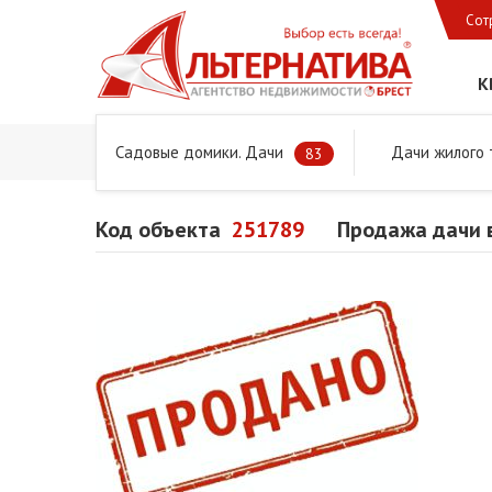
Сот
К
Садовые домики. Дачи
Дачи жилого 
Главная
Предложения
Дачи, садовые домики и учас
83
Код объекта
251789
Продажа дачи 