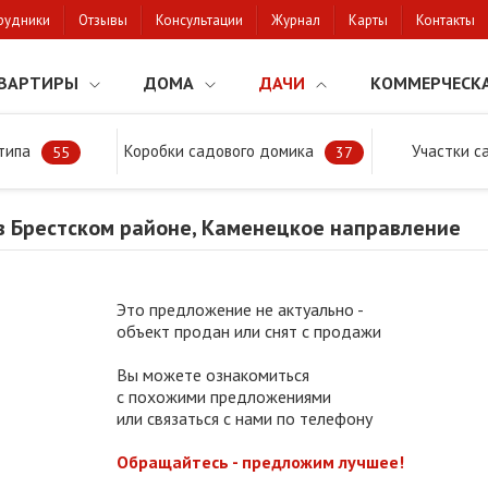
рудники
Отзывы
Консультации
Журнал
Карты
Контакты
ВАРТИРЫ
ДОМА
ДАЧИ
КОММЕРЧЕСК
типа
Коробки садового домика
Участки с
тки
Продажа дачи в Брестском районе, Каменецкое направление
55
37
в Брестском районе, Каменецкое направление
Это предложение не актуально -
объект продан или снят с продажи
Вы можете ознакомиться
с похожими предложениями
или связаться с нами по телефону
Обращайтесь - предложим лучшее!